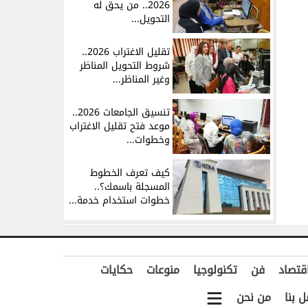
2026.. من يحق له
التحويل...
تقليل الاغتراب 2026..
شروط التحويل المناظر
وغير المناظر...
تنسيق الجامعات 2026..
موعد فتح تقليل الاغتراب
وخطوات...
كيف تعرف الخطوط
المسجلة باسمك؟..
خطوات استخدام خدمة...
قتصاد
فن
تكنولوجيا
منوعات
حكايات
ل بنا
من نحن