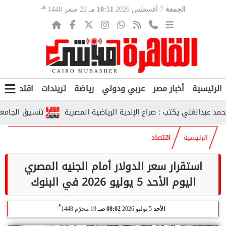
هـ
الجمعة
7 أغسطس 2026
10:51 مـ
22 صفر 1448
الرئيسية
أخبار مصر
عربي ودولي
رياضة
تريندات
اقتصاد
ف
الغني يكتب : صراع الإندية الرياضية المصرية
تنسيق الجامعات الحكومية 2026.. رابط تسجيل الرغبا
الرئيسية
اقتصاد
استقرار سعر الدولار أمام الجنيه المصري
اليوم الأحد 5 يوليو 2026 في البنوك
هـ
الأحد
5 يوليو 2026
08:02 صـ
19 محرّم 1448