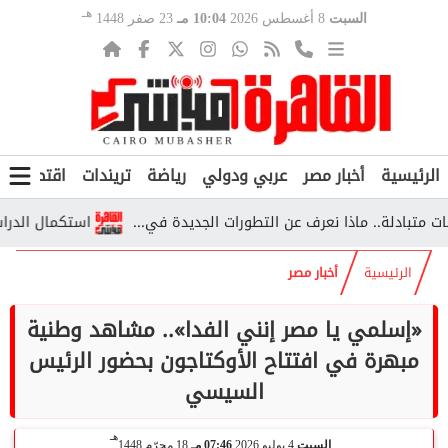
هـ
السبت
8 أغسطس 2026
10:04 مـ
23 صفر 1448
الرئيسية
أخبار مصر
عربي ودولي
رياضة
تريندات
اقتصاد
ف
دلة.. ماذا نعرف عن التطورات الجديدة في...
استكمال الدراسة خارج مصر 2026.. الشروط والأوراق وخطو
الرئيسية
أخبار مصر
«إسلمي يا مصر إنني الفدا».. مشاهد وطنية
مبهرة في افتتاح الأوكتاجون بحضور الرئيس
السيسي
هـ
السبت
4 يوليو 2026
07:46 مـ
18 محرّم 1448