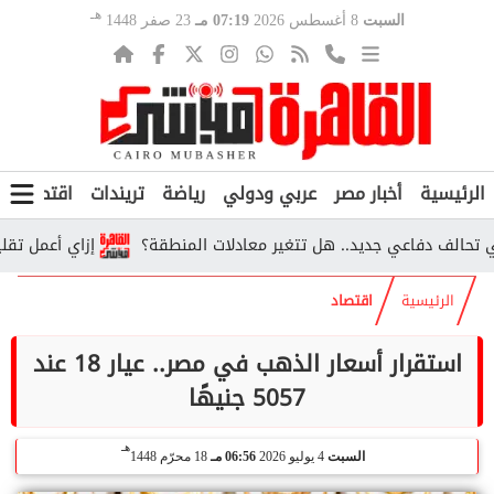
هـ
السبت
8 أغسطس 2026
07:19 مـ
23 صفر 1448
الرئيسية
أخبار مصر
عربي ودولي
رياضة
تريندات
اقتصاد
ف
ف دفاعي جديد.. هل تتغير معادلات المنطقة؟
إزاي أعمل تقليل اغتراب 2026؟.. الخطوات والشروط ور
الرئيسية
اقتصاد
استقرار أسعار الذهب في مصر.. عيار 18 عند
5057 جنيهًا
هـ
السبت
4 يوليو 2026
06:56 مـ
18 محرّم 1448