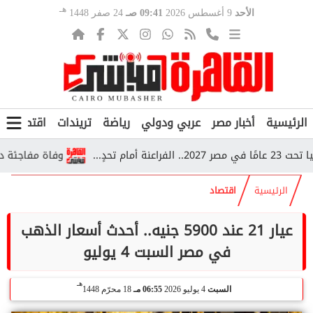
هـ
الأحد
9 أغسطس 2026
09:41 صـ
24 صفر 1448
الرئيسية
أخبار مصر
عربي ودولي
رياضة
تريندات
اقتصاد
ف
دٍ...
وفاة مفاجئة داخل قطار بأسيوط.. 5 أطفال سود
الرئيسية
اقتصاد
عيار 21 عند 5900 جنيه.. أحدث أسعار الذهب
في مصر السبت 4 يوليو
هـ
السبت
4 يوليو 2026
06:55 مـ
18 محرّم 1448