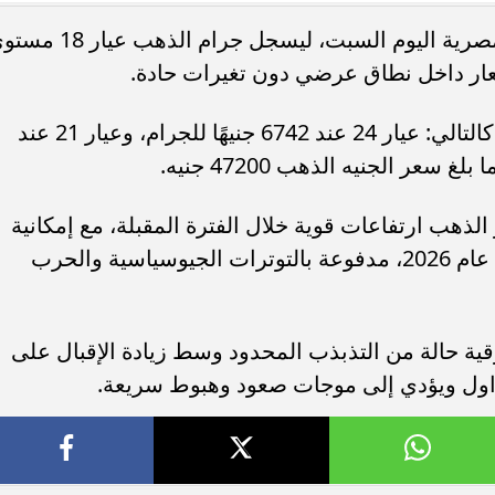
استقرت أسعار الذهب داخل الأسواق المصرية اليوم السبت، ليسجل جرام الذه
وجاءت الأسعار المعلنة للأعيرة المختلفة كالتالي: عيار 24 عند 6742 جنيهًا للجرام، وعيار 21 عند
تنسيق الطب 2026.. الحدود المتوقعة في
مجموعك يدخلك إيه؟.. مؤشرات تنسي
مية والأهلية والخاصة
الجامعات الحكومية والأهلية والخاصة 2026
ذهب ارتفاعات قوية خلال الفترة المقبلة، مع إمكانية
وصول سعر الأوقية إلى 6000 دولار خلال عام 2026، مدفوعة بالتوترات الجيوسياسية والحرب
ية حالة من التذبذب المحدود وسط زيادة الإقبال على
داول ويؤدي إلى موجات صعود وهبوط سريعة.