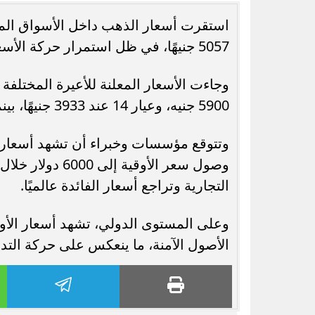
5057 جنيهًا، في ظل استمرار حركة الأسعار داخل نطاق عرضي دون تغيرات حادة.
رسميًا.. جدول امتحانات الشهادة الإعدادية
5900 جنيه، وعيار 14 عند 3933 جنيهًا، بينما بلغ سعر الجنيه الذهب 47200 جنيه.
الدور الثاني بالقاهرة 2026
الجامعات الحكو
وتتوقع مؤسسات وخبراء أن تشهد أسعار ال
التجارية وتراجع أسعار الفائدة عالميًا.
وعلى المستوى الدولي، تشهد أسعار الأوق
الأصول الآمنة، ما ينعكس على حركة الت