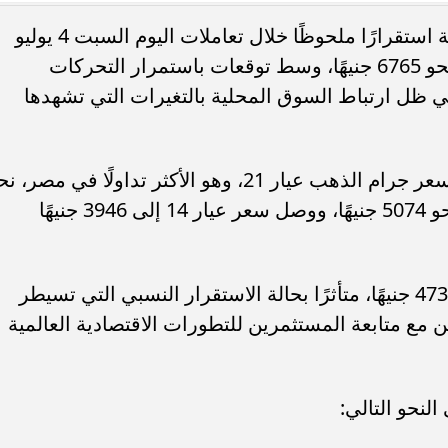
شهدت أسعار الذهب في السوق المصرية استقرارًا ملحوظًا خلال تعاملات اليوم السبت 4 يوليو
2026، حيث سجل جرام الذهب عيار 24 نحو 6765 جنيهًا، وسط توقعات باستمرار التحركات
في ظل ارتباط السوق المحلية بالتغيرات التي تشهدها
تنسيق الطب 2026.. الحدود المتوقعة في
مجموعك يدخلك إيه؟.. مؤشرات تنسي
مية والأهلية والخاصة
الجامعات الحكومية والأهلية والخاصة 2026
وبحسب آخر تحديثات سوق الصاغة، بلغ سعر جرام الذهب عيار 21، وهو الأكثر تداولًا في مصر،
5920 جنيهًا للجرام، فيما سجل عيار 18 نحو 5074 جنيهًا، ووصل سعر عيار 14 إلى 3946 جنيهًا
كما سجل سعر الجنيه الذهب مستوى 47360 جنيهًا، متأثرًا بحالة الاستقرار النسبي التي تسيطر
ن مع متابعة المستثمرين للتطورات الاقتصادية العالمية
نحو التالي: