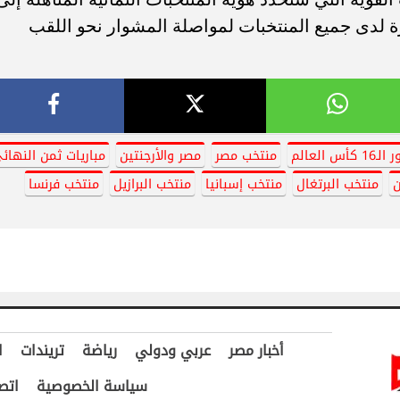
 لدى جميع المنتخبات لمواصلة المشوار نحو اللقب
ـ16 كأس العالم
منتخب مصر
مصر والأرجنتين
مباريات ثمن النهائ
ن
منتخب البرتغال
منتخب إسبانيا
منتخب البرازيل
منتخب فرنسا
أخبار مصر
عربي ودولي
رياضة
تريندات
ا
سياسة الخصوصية
اتص