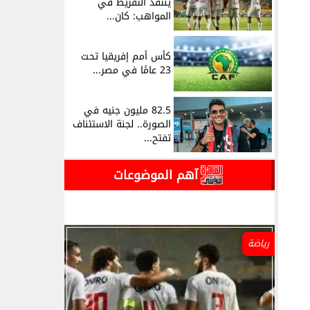
ينتقد التفريط في
المواهب: كان...
كأس أمم إفريقيا تحت
23 عامًا في مصر...
82.5 مليون جنيه في
الصورة.. لجنة الاستئناف
تفتح...
آهم الموضوعات
رياضة