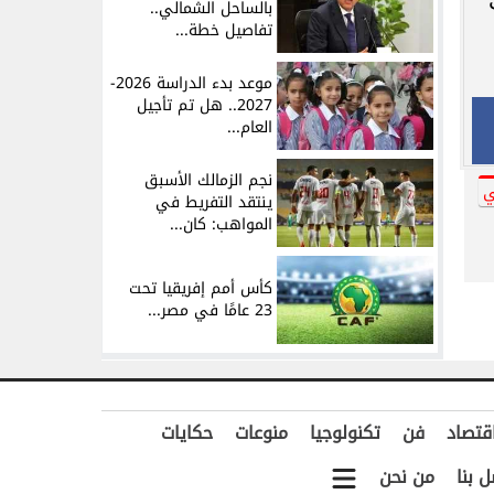
بالساحل الشمالي..
تفاصيل خطة...
موعد بدء الدراسة 2026-
2027.. هل تم تأجيل
العام...
نجم الزمالك الأسبق
ي
ينتقد التفريط في
المواهب: كان...
كأس أمم إفريقيا تحت
23 عامًا في مصر...
قتصاد
فن
تكنولوجيا
منوعات
حكايات
ل بنا
من نحن