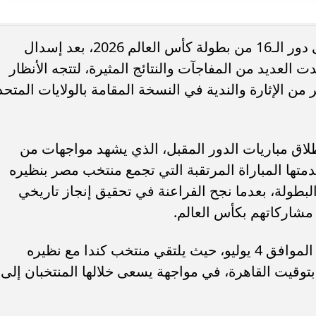
اكتمل رسميا عقد المنتخبات المتأهلة إلى دور الـ16 من بطولة كأس العالم 2026، بعد إسدال
افسات دور الـ32 التي شهدت العديد من المفاجآت والنتائج المثيرة، لتتجه الأنظار
ديدة بالساحل الشمالي..
موعد بدء الدراسة 2026-2027..
 من الإثارة والندية في النسخة المقامة بالولايات المتحد
 للنهوض برعاية أهالي...
العام الدراسي الجديد؟
لاق مباريات الدور المقبل، الذي يشهد مواجهات من
قدمتها المباراة المرتقبة التي تجمع منتخب مصر بنظيره
لبطولة، بعدما نجح الفراعنة في تحقيق إنجاز تاريخي
وتبدأ منافسات ثمن النهائي اليوم السبت الموافق 4 يوليو، حيث يلتقي منتخب كندا مع نظيره
توقيت القاهرة، في مواجهة يسعى خلالها المنتخبان إلى