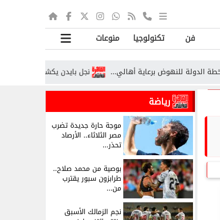
فن
تكنولوجيا
منوعات
نجل بايدن يكشف تطورات صادمة بشأن 
رياضة
موجة حارة جديدة تضرب
مصر الثلاثاء.. الأرصاد
تحذر...
بوصية من محمد صلاح..
طرابزون سبور يقترب
من...
نجم الزمالك الأسبق