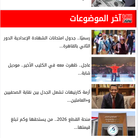
آخر الموضوعات
رسميًا.. جدول امتحانات الشهادة الإعدادية الدور
الثاني بالقاهرة...
عاجل.. ظهرت معه في الكليب الأخير.. موديل
شابة...
أزمة كارنيهات تشعل الجدل بين نقابة الصحفيين
و«العاملين...
منحة القطع 2026.. من يستحقها وكم تبلغ
قيمتها...