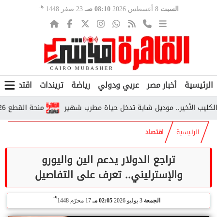
هـ
السبت
8 أغسطس 2026
08:10 صـ
23 صفر 1448
الرئيسية
أخبار مصر
عربي ودولي
رياضة
تريندات
اقتصاد
ف
لأخير.. موديل شابة تدخل حياة مطرب شهير
منحة القطع 2026.. من يستحقها وكم تبلغ قيمتها وفق التأمينات؟
الرئيسية
اقتصاد
تراجع الدولار يدعم الين واليورو
والإسترليني.. تعرف على التفاصيل
هـ
الجمعة
3 يوليو 2026
02:05 مـ
17 محرّم 1448