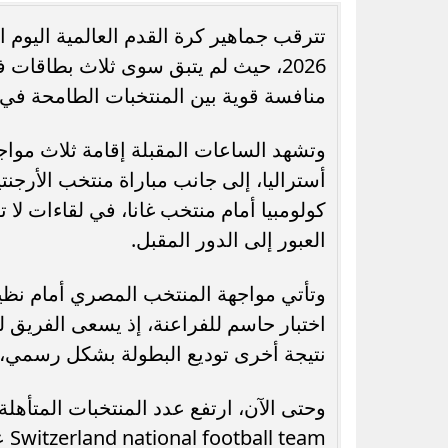
منافسة قوية بين المنتخبات الطامحة في 
رسميًا.. جدول امتحانات الشهادة الإعدادية
7 مشروعات صحية ج
وتشهد الساعات المقبلة إقامة ثلاث موا
الدور الثاني بالقاهرة 2026
تفاصيل خطة الدولة
أستراليا، إلى جانب مباراة منتخب الأرج
كولومبيا أمام منتخب غانا، في لقاءات لا
العبور إلى الدور المقبل.
وتأتي مواجهة المنتخب المصري أمام نظير
نتيجة أخرى توديع البطولة بشكل رسمي، م
am