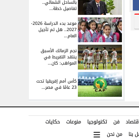
بالساحل الشمالي..
تفاصيل خطة...
موعد بدء الدراسة 2026-
2027.. هل تم تأجيل
العام...
نجم الزمالك الأسبق
ينتقد التفريط في
المواهب: كان...
كأس أمم إفريقيا تحت
23 عامًا في مصر...
قتصاد
فن
تكنولوجيا
منوعات
حكايات
ل بنا
من نحن