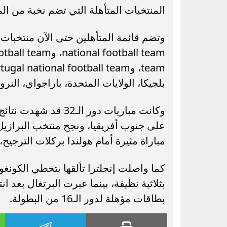
المنتخبات المتأهلة التي تضم نخبة من الم
بلجيكا، الولايات المتحدة، باراجواي، النر
وكانت مباريات دور ا
على جنوب أفريقيا، ونجح منتخب البرازي
مباراة مثيرة أمام هولندا بركلات الترج
كما واصلت إنجلترا تألقها بتخطي الكونغو 
بثلاثية نظيفة، بينما عبرت البرتغال بعد ا
بطاقات مؤهلة لدور الـ16 من البطولة.