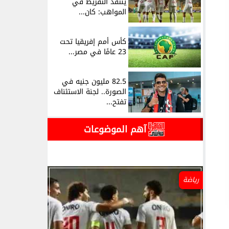
ينتقد التفريط في
المواهب: كان...
كأس أمم إفريقيا تحت
23 عامًا في مصر...
82.5 مليون جنيه في
الصورة.. لجنة الاستئناف
تفتح...
آهم الموضوعات
رياضة