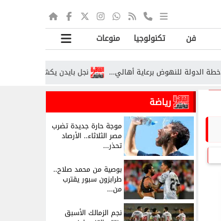
فن
تكنولوجيا
منوعات
نجل بايدن يكشف تطورات صادمة بشأن
رياضة
موجة حارة جديدة تضرب
مصر الثلاثاء.. الأرصاد
تحذر...
بوصية من محمد صلاح..
طرابزون سبور يقترب
من...
نجم الزمالك الأسبق