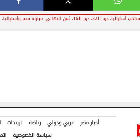
الكلمات المفتاحية: كأس العالم 2026، منتخب مصر، منتخب أستراليا، دور الـ32، دور الـ16، ثمن النهائي، مباراة مصر وأستراليا،
أخبار مصر
عربي ودولي
رياضة
تريندات
ا
سياسة الخصوصية
اتص