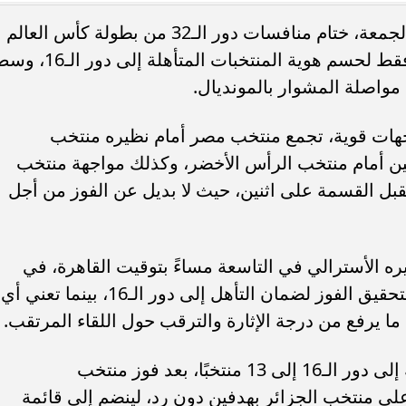
تترقب جماهير كرة القدم العالمية اليوم الجمعة، ختام منافسات دور الـ32 من بطولة كأس العالم
2026، حيث لم يتبق سوى ثلاث بطاقات فقط لحسم هوية المنتخبات المتأهلة إلى دور
مواصلة المشوار بالمونديال.
ديدة بالساحل الشمالي..
موعد بدء الدراسة 2026-2027..
جهات قوية، تجمع منتخب مصر أمام نظيره منتخب
 للنهوض برعاية أهالي...
العام الدراسي الجديد؟
نتين أمام منتخب الرأس الأخضر، وكذلك مواجهة منتخب
 تقبل القسمة على اثنين، حيث لا بديل عن الفوز من أجل
ه الأسترالي في التاسعة مساءً بتوقيت القاهرة، في
اختبار حاسم للفراعنة، إذ يسعى الفريق لتحقيق الفوز لضمان التأهل إلى دور الـ16، بينما تعني أي
ا يرفع من درجة الإثارة والترقب حول اللقاء المرتقب.
وحتى الآن، ارتفع عدد المنتخبات المتأهلة إلى دور الـ16 إلى 13 منتخبًا، بعد فوز منتخب
Switzerland national football te على منتخب الجزائر بهدفين دون رد، لينضم إلى قائمة