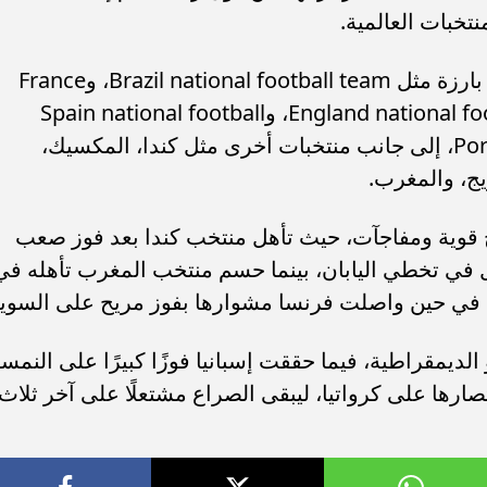
نتخبات العالمية.
وتضم قائمة المتأهلين حتى الآن منتخبات بارزة مثل Brazil national football team، وFrance
national football team، وEngland national football team، وSpain national football
team، وPortugal national football team، إلى جانب منتخبات أخرى مثل كندا، المكسيك،
ويج، والمغرب.
لـ32 قد شهدت نتائج قوية ومفاجآت، حيث تأهل منتخب كندا بعد فوز صعب
ل في تخطي اليابان، بينما حسم منتخب المغرب تأهله في
يح، في حين واصلت فرنسا مشوارها بفوز مريح على السويد
الديمقراطية، فيما حققت إسبانيا فوزًا كبيرًا على النمسا
نتصارها على كرواتيا، ليبقى الصراع مشتعلًا على آخر ثلاث