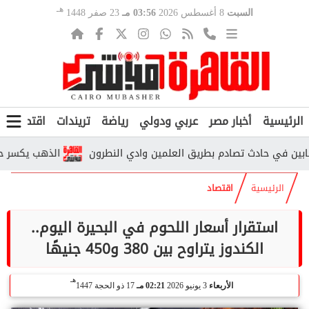
هـ
السبت
8 أغسطس 2026
03:56 مـ
23 صفر 1448
الرئيسية
أخبار مصر
عربي ودولي
رياضة
تريندات
اقتصاد
ف
الذهب يكسر حاجز الـ6000 جنيه.. هل بدأت موجة صعود جديدة في مصر؟
الرئيسية
اقتصاد
استقرار أسعار اللحوم في البحيرة اليوم..
الكندوز يتراوح بين 380 و450 جنيهًا
هـ
الأربعاء
3 يونيو 2026
02:21 مـ
17 ذو الحجة 1447