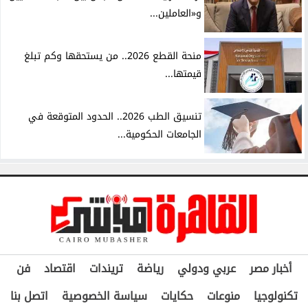
و«العاملين...
منحة القطع 2026.. من يستحقها وكم تبلغ
قيمتها...
تنسيق الطب 2026.. الحدود المتوقعة في
الجامعات الحكومية...
أخبار مصر
عربي ودولي
رياضة
تريندات
اقتصاد
فن
تكنولوجيا
منوعات
حكايات
سياسة الخصوصية
اتصل بنا