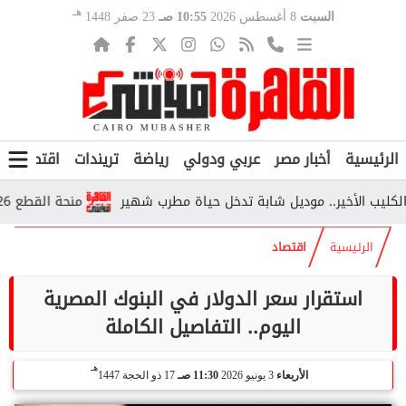
هـ
السبت
8 أغسطس 2026
10:55 صـ
23 صفر 1448
الرئيسية
أخبار مصر
عربي ودولي
رياضة
تريندات
اقتصاد
ف
الأخير.. موديل شابة تدخل حياة مطرب شهير
منحة القطع 2026.. من يستحقها وكم تبلغ قيمتها وفق التأمينات؟
الرئيسية
اقتصاد
استقرار سعر الدولار في البنوك المصرية
اليوم.. التفاصيل الكاملة
هـ
الأربعاء
3 يونيو 2026
11:30 صـ
17 ذو الحجة 1447