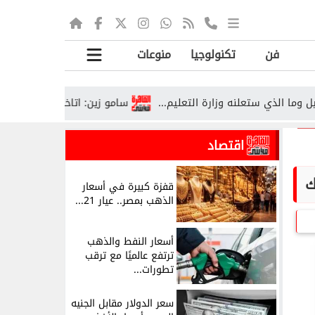
فن
تكنولوجيا
منوعات
سامو زين: اتاخد مني 20 أغنية.. وبقيت أسجلها قانونيًا قبل ما أشتغل...
اقتصاد
قفزة كبيرة في أسعار
الذهب بمصر.. عيار 21...
أسعار النفط والذهب
ترتفع عالميًا مع ترقب
تطورات...
سعر الدولار مقابل الجنيه