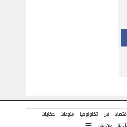
قتصاد
فن
تكنولوجيا
منوعات
حكايات
ل بنا
من نحن