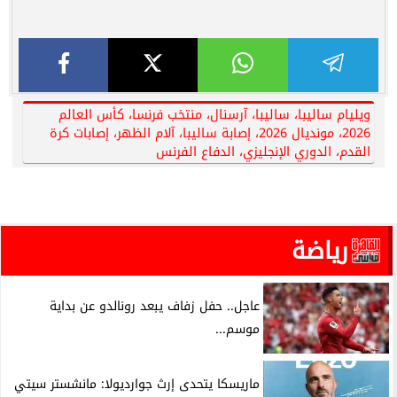
ويليام ساليبا، ساليبا، آرسنال، منتخب فرنسا، كأس العالم
2026، مونديال 2026، إصابة ساليبا، آلام الظهر، إصابات كرة
القدم، الدوري الإنجليزي، الدفاع الفرنس
رياضة
عاجل.. حفل زفاف يبعد رونالدو عن بداية
موسم...
ماريسكا يتحدى إرث جوارديولا: مانشستر سيتي