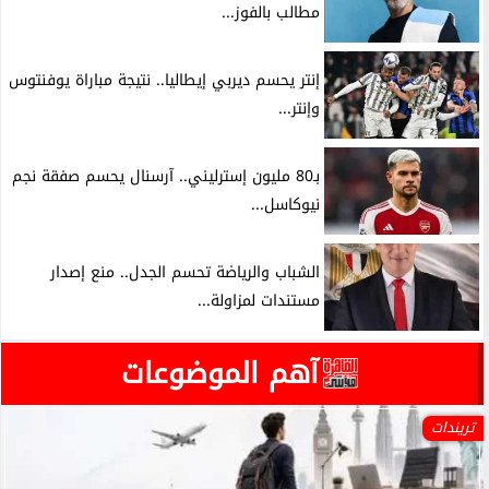
مطالب بالفوز...
إنتر يحسم ديربي إيطاليا.. نتيجة مباراة يوفنتوس
وإنتر...
بـ80 مليون إسترليني.. آرسنال يحسم صفقة نجم
نيوكاسل...
الشباب والرياضة تحسم الجدل.. منع إصدار
مستندات لمزاولة...
آهم الموضوعات
تريندات