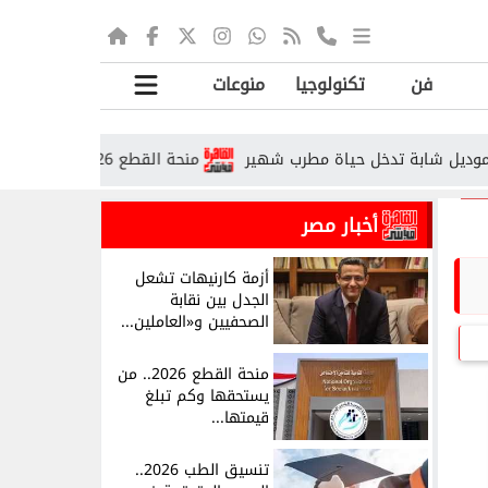
فن
تكنولوجيا
منوعات
ابة تدخل حياة مطرب شهير
منحة القطع 2026.. من يستحقها وكم تبلغ قيمتها وفق التأمينات؟
أخبار مصر
أزمة كارنيهات تشعل
الجدل بين نقابة
الصحفيين و«العاملين...
منحة القطع 2026.. من
يستحقها وكم تبلغ
قيمتها...
تنسيق الطب 2026..