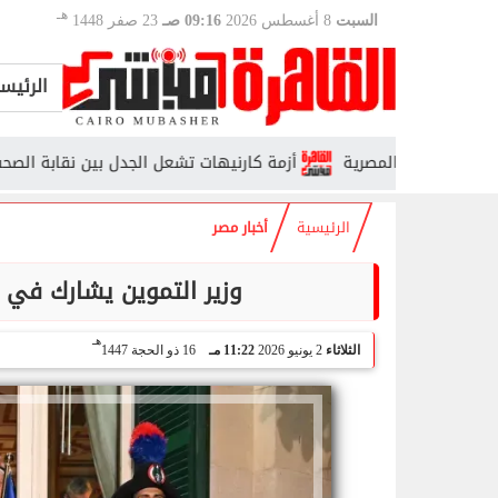
هـ
السبت
8 أغسطس 2026
09:16 صـ
23 صفر 1448
الرئيس
اضية المصرية
أزمة كارنيهات تشعل الجدل بين نقابة الصحفيين و«ال
الرئيسية
أخبار مصر
وزير التموين يشارك في ا
هـ
الثلاثاء
2 يونيو 2026
11:22 مـ
16 ذو الحجة 1447