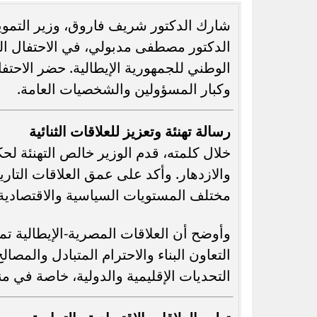
شارك الدكتور شريف فاروق، وزير التموين
الدكتور مصطفى مدبولي، في الاحتفال الذي
الوطني للجمهورية الإيطالية. حضر الاحتف
وكبار المسؤولين والشخصيات العامة.
رسميًا.. جدول امتحانات الشهادة الإعدادية
عاجل.. ظهرت معه ف
الدور الثاني بالقاهرة 2026
شابة تدخل 
رسالة تهنئة وتعزيز للعلاقات الثنائية
خلال كلمته، قدم الوزير خالص التهنئة لحك
والازدهار. وأكد على عمق العلاقات التاري
مختلف المستويات السياسية والاقتصادية و
وأوضح أن العلاقات المصرية-الإيطالية تمثل
التعاون البناء والاحترام المتبادل والمص
التحديات الإقليمية والدولية، خاصة في م