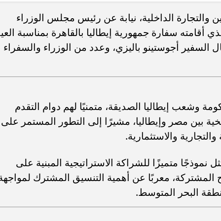
 والتجارة الداخلية، نيابة عن رئيس مجلس الوزراء
 أقامته سفارة جمهورية إيطاليا بالقاهرة بمناسبة العي
ال السفير أجوستينو باليزي، وعدد من الوزراء والسفراء
ي الكليب الأخير.. موديل
أزمة كارنيهات تشعل الجدل بين نقابة
حياة مطرب شهير
الصحفيين و«العاملين بالصحافة»
ومة وشعب إيطاليا الصديقة، متمنيًا لهم دوام التقدم
خية بين مصر وإيطاليا، مشيرًا إلى التطور المستمر على
التجارية والاستثمارية.
 نموذجًا متميزًا للشراكة الاستراتيجية المبنية على
الح المشتركة، معربًا عن أهمية التنسيق المشترك لمواجهة
نطقة البحر المتوسط.