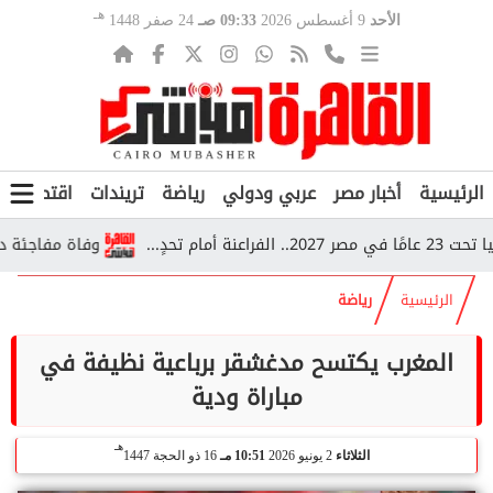
هـ
الأحد
9 أغسطس 2026
09:33 صـ
24 صفر 1448
الرئيسية
أخبار مصر
عربي ودولي
رياضة
تريندات
اقتصاد
ف
...
وفاة مفاجئة داخل قطار بأسيوط.. 5 أطفال سودا
الرئيسية
رياضة
المغرب يكتسح مدغشقر برباعية نظيفة في
مباراة ودية
هـ
الثلاثاء
2 يونيو 2026
10:51 مـ
16 ذو الحجة 1447