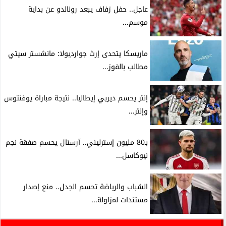
عاجل.. حفل زفاف يبعد رونالدو عن بداية
موسم...
ماريسكا يتحدى إرث جوارديولا: مانشستر سيتي
مطالب بالفوز...
إنتر يحسم ديربي إيطاليا.. نتيجة مباراة يوفنتوس
وإنتر...
بـ80 مليون إسترليني.. آرسنال يحسم صفقة نجم
نيوكاسل...
الشباب والرياضة تحسم الجدل.. منع إصدار
مستندات لمزاولة...