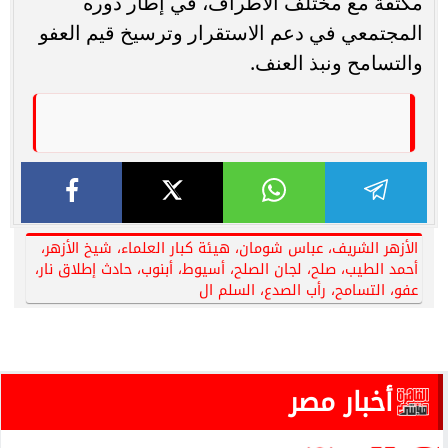
مكثفة مع مختلف الأطراف، في إطار دوره
المجتمعي في دعم الاستقرار وترسيخ قيم العفو
والتسامح ونبذ العنف.
الأزهر الشريف، عباس شومان، هيئة كبار العلماء، شيخ الأزهر،
أحمد الطيب، صلح، لجان الصلح، أسيوط، أبنوب، حادث إطلاق نار،
عفو، التسامح، رأب الصدع، السلم ال
أخبار مصر