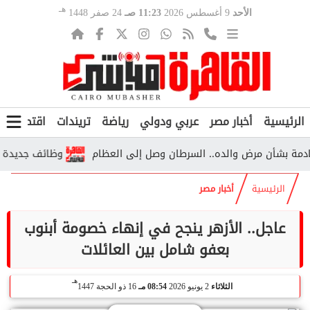
هـ
الأحد
9 أغسطس 2026
11:23 صـ
24 صفر 1448
الرئيسية
أخبار مصر
عربي ودولي
رياضة
تريندات
اقتصاد
ف
بشأن مرض والده.. السرطان وصل إلى العظام
وظائف جديدة بالأز
الرئيسية
أخبار مصر
عاجل.. الأزهر ينجح في إنهاء خصومة أبنوب
بعفو شامل بين العائلات
هـ
الثلاثاء
2 يونيو 2026
08:54 مـ
16 ذو الحجة 1447