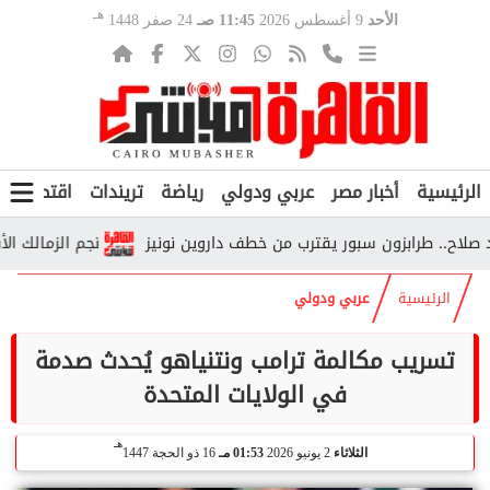
هـ
الأحد
9 أغسطس 2026
11:45 صـ
24 صفر 1448
الرئيسية
أخبار مصر
عربي ودولي
رياضة
تريندات
اقتصاد
ف
. طرابزون سبور يقترب من خطف داروين نونيز
نجم الزمالك الأسبق ي
الرئيسية
عربي ودولي
تسريب مكالمة ترامب ونتنياهو يُحدث صدمة
في الولايات المتحدة
هـ
الثلاثاء
2 يونيو 2026
01:53 مـ
16 ذو الحجة 1447