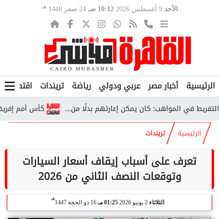
هـ
الأحد
9 أغسطس 2026
10:12 صـ
24 صفر 1448
الرئيسية
أخبار مصر
عربي ودولي
رياضة
تريندات
اقتصاد
ف
ط في المواهب: كان يمكن إعارتهم بدلًا من...
كأس أمم إفريقيا تحت 23 عامًا في مصر 2027.. الفراعنة أمام تحد
الرئيسية
تريندات
تعرف على أسباب إيقاف أسعار السيارات
وتوقعات النصف الثاني من 2026
هـ
الثلاثاء
2 يونيو 2026
01:25 مـ
16 ذو الحجة 1447