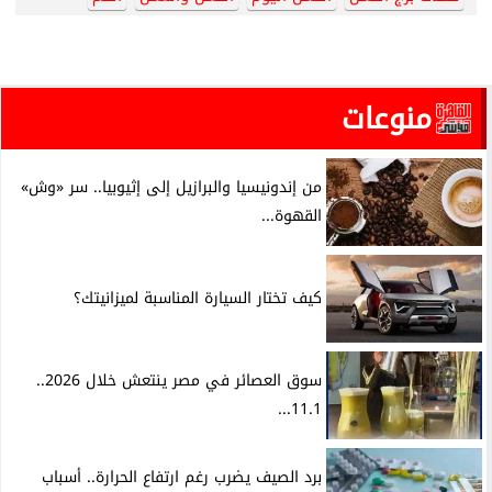
منوعات
من إندونيسيا والبرازيل إلى إثيوبيا.. سر «وش»
القهوة...
كيف تختار السيارة المناسبة لميزانيتك؟
سوق العصائر في مصر ينتعش خلال 2026..
11.1...
برد الصيف يضرب رغم ارتفاع الحرارة.. أسباب