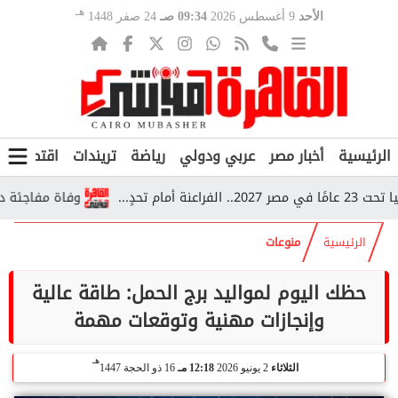
هـ
الأحد
9 أغسطس 2026
09:34 صـ
24 صفر 1448
الرئيسية
أخبار مصر
عربي ودولي
رياضة
تريندات
اقتصاد
ف
...
وفاة مفاجئة داخل قطار بأسيوط.. 5 أطفال سودا
الرئيسية
منوعات
حظك اليوم لمواليد برج الحمل: طاقة عالية
وإنجازات مهنية وتوقعات مهمة
هـ
الثلاثاء
2 يونيو 2026
12:18 مـ
16 ذو الحجة 1447