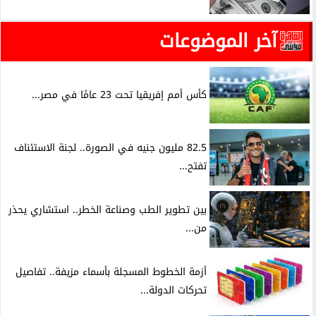
آخر الموضوعات
كأس أمم إفريقيا تحت 23 عامًا في مصر...
82.5 مليون جنيه في الصورة.. لجنة الاستئناف
تفتح...
بين تطوير الطب وصناعة الخطر.. استشاري يحذر
من...
أزمة الخطوط المسجلة بأسماء مزيفة.. تفاصيل
تحركات الدولة...