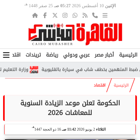
هـ
الإثنين
10 أغسطس 2026
05:27 صـ
25 صفر 1448
الرئيسية
أخبار مصر
عربي ودولي
رياضة
تريندات
اقتصاد
ف
 المتهمين بخطف شاب في سيارة بالقليوبية
وزارة التعليم توضح م
الرئيسية
اقتصاد
الحكومة تعلن موعد الزيادة السنوية
للمعاشات 2026
هـ
الثلاثاء
2 يونيو 2026
11:42 صـ
16 ذو الحجة 1447