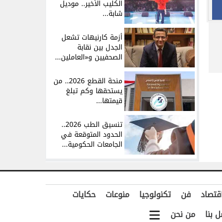
الكليب الأخير.. موديل
شابة...
أزمة كارنيهات تشعل
الجدل بين نقابة
الصحفيين و«العاملين...
منحة القطع 2026.. من
يستحقها وكم تبلغ
قيمتها...
تنسيق الطب 2026..
الحدود المتوقعة في
الجامعات الحكومية...
قتصاد
فن
تكنولوجيا
منوعات
حكايات
ل بنا
من نحن