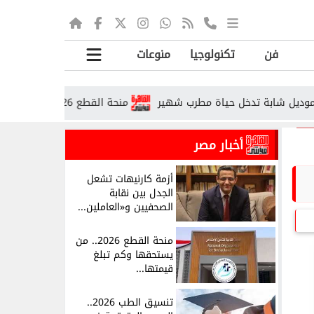
فن
تكنولوجيا
منوعات
شابة تدخل حياة مطرب شهير
منحة القطع 2026.. من يستحقها وكم تبلغ قيمتها وفق التأمينات؟
أخبار مصر
أزمة كارنيهات تشعل
الجدل بين نقابة
الصحفيين و«العاملين...
منحة القطع 2026.. من
يستحقها وكم تبلغ
قيمتها...
تنسيق الطب 2026..