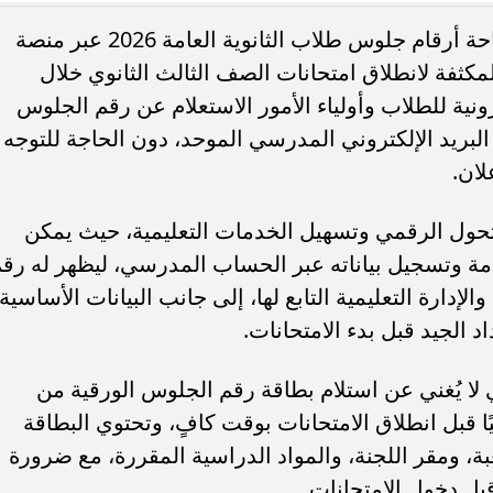
تواصل وزارة التربية والتعليم المصرية إتاحة أرقام جلوس طلاب الثانوية العامة 2026 عبر منصة
لمكثفة لانطلاق امتحانات الصف الثالث الثانوي خلال
رونية للطلاب وأولياء الأمور الاستعلام عن رقم الجلوس
البريد الإلكتروني المدرسي الموحد، دون الحاجة للتوجه
ي الكليب الأخير.. موديل
أزمة كارنيهات تشعل الجدل بين نقابة
حياة مطرب شهير
الصحفيين و«العاملين بالصحافة»
لان.
حول الرقمي وتسهيل الخدمات التعليمية، حيث يمكن
مة وتسجيل بياناته عبر الحساب المدرسي، ليظهر له رق
دارة التعليمية التابع لها، إلى جانب البيانات الأساسية
 الجيد قبل بدء الامتحانات.
 لا يُغني عن استلام بطاقة رقم الجلوس الورقية من
 قبل انطلاق الامتحانات بوقت كافٍ، وتحتوي البطاقة
 ومقر اللجنة، والمواد الدراسية المقررة، مع ضرورة
قبل دخول الامتحانات.