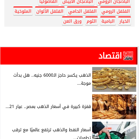
الباذنجان الرومي
الباذنجان الأبيض
الفاصوليا
الفلفل الرومي
الفلفل الحامي
الفلفل الألوان
الملوخية
الخيار
البامية
الثوم
ورق العن
اقتصاد
الذهب يكسر حاجز الـ6000 جنيه.. هل بدأت
موجة...
قفزة كبيرة في أسعار الذهب بمصر.. عيار 21...
أسعار النفط والذهب ترتفع عالميًا مع ترقب
تطورات...