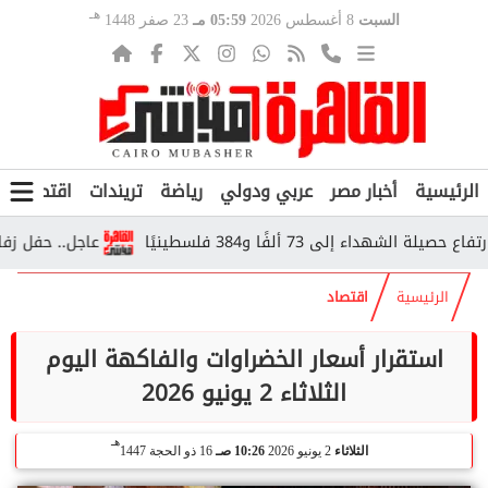
هـ
السبت
8 أغسطس 2026
05:59 مـ
23 صفر 1448
الرئيسية
أخبار مصر
عربي ودولي
رياضة
تريندات
اقتصاد
ف
ء إلى 73 ألفًا و384 فلسطينيًا
عاجل.. حفل زفاف يبعد
الرئيسية
اقتصاد
استقرار أسعار الخضراوات والفاكهة اليوم
الثلاثاء 2 يونيو 2026
هـ
الثلاثاء
2 يونيو 2026
10:26 صـ
16 ذو الحجة 1447