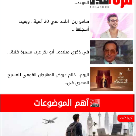
الموعد...
سامو زين: اتاخد مني 20 أغنية.. وبقيت
أسجلها...
في ذكرى ميلاده.. أبو بكر عزت مسيرة فنية...
اليوم.. ختام عروض المهرجان القومي للمسرح
المصري في...
آهم الموضوعات
تريندات