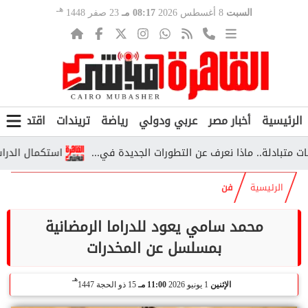
هـ
السبت
8 أغسطس 2026
08:17 مـ
23 صفر 1448
الرئيسية
أخبار مصر
عربي ودولي
رياضة
تريندات
اقتصاد
ف
لة.. ماذا نعرف عن التطورات الجديدة في...
استكمال الدراسة خارج مصر 2026.. الشروط والأوراق وخطوا
الرئيسية
فن
محمد سامي يعود للدراما الرمضانية
بمسلسل عن المخدرات
هـ
الإثنين
1 يونيو 2026
11:00 مـ
15 ذو الحجة 1447