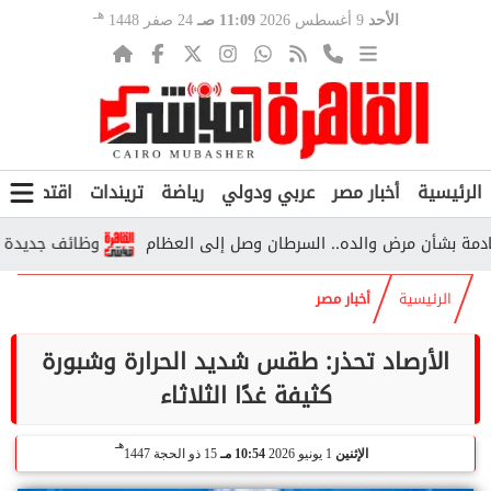
هـ
الأحد
9 أغسطس 2026
11:09 صـ
24 صفر 1448
الرئيسية
أخبار مصر
عربي ودولي
رياضة
تريندات
اقتصاد
ف
أن مرض والده.. السرطان وصل إلى العظام
وظائف جديدة بالأزهر 
الرئيسية
أخبار مصر
الأرصاد تحذر: طقس شديد الحرارة وشبورة
كثيفة غدًا الثلاثاء
هـ
الإثنين
1 يونيو 2026
10:54 مـ
15 ذو الحجة 1447