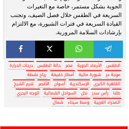
الجوية بشكل مستمر، خاصة مع التغيرات
السريعة في الطقس خلال فصل الصيف، وتجنب
القيادة السريعة في فترات الشبورة، مع الالتزام
بإرشادات السلامة المرورية.
الطقس
الأرصاد الجوية
مصر
حالة الطقس
درجات الحرارة
موجة حر
شبورة مائية
أمطار خفيفة
رياح نشطة
القاهرة الكبرى
الإسكندرية
أسوان
الأقصر
شرم الشيخ
طابا
رأس سدر
نخل
السواحل الشمالية
الوجه البحري
الصحراء الغربية
وسط سيناء
شمال