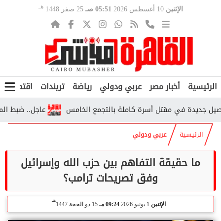
هـ
الإثنين
10 أغسطس 2026
05:51 صـ
25 صفر 1448
الرئيسية
أخبار مصر
عربي ودولي
رياضة
تريندات
اقتصاد
ف
جديدة في مقتل أسرة كاملة بالتجمع الخامس
عاجل.. ضبط المتهمين
الرئيسية
عربي ودولي
ما حقيقة التفاهم بين حزب الله وإسرائيل
وفق تصريحات ترامب؟
هـ
الإثنين
1 يونيو 2026
09:24 مـ
15 ذو الحجة 1447