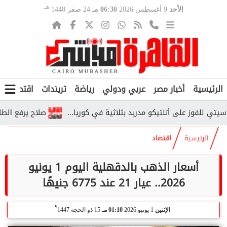
هـ
الأحد
9 أغسطس 2026
06:30 مـ
24 صفر 1448
الرئيسية
أخبار مصر
عربي ودولي
رياضة
تريندات
اقتصاد
ف
فوز على أتلتيكو مدريد بثلاثية في كوريا...
صلاح يرفع الطلب على
الرئيسية
اقتصاد
أسعار الذهب بالدقهلية اليوم 1 يونيو
2026.. عيار 21 عند 6775 جنيهًا
هـ
الإثنين
1 يونيو 2026
01:10 مـ
15 ذو الحجة 1447