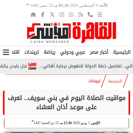
هـ
الأحد
9 أغسطس 2026
01:26 مـ
24 صفر 1448
الرئيسية
أخبار مصر
عربي ودولي
رياضة
تريندات
اقتصاد
ف
نجل بايدن يكشف تطور
الرئيسية
تريندات
مواقيت الصلاة اليوم في بني سويف.. تعرف
على موعد أذان العشاء
هـ
الإثنين
1 يونيو 2026
12:46 مـ
15 ذو الحجة 1447