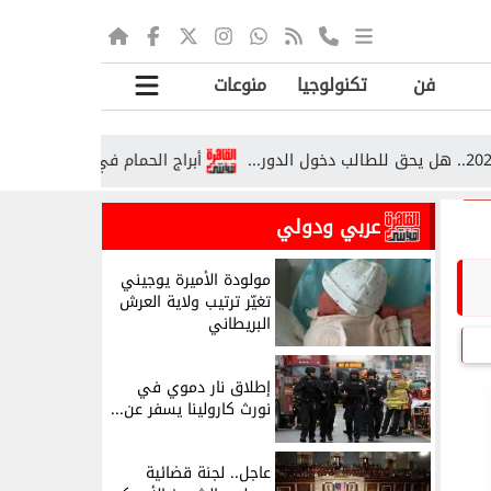
فن
تكنولوجيا
منوعات
أبراج الحمام في قرية صوص بقنا.. تراث
عربي ودولي
مولودة الأميرة يوجيني
تغيّر ترتيب ولاية العرش
البريطاني
إطلاق نار دموي في
نورث كارولينا يسفر عن...
عاجل.. لجنة قضائية