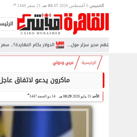
هـ
الخميس
6 أغسطس 2026
04:17 صـ
21 صفر 1448
الرئيس
دة تتهم مدير سزلر مول...
الدولار بكام النهاردة؟.. سعر الدولار مق
الرئيسية
عربي ودولي
ماكرون يدعو لاتفاق عاجل
هـ
الأحد
31 مايو 2026
10:29 مـ
14 ذو الحجة 1447