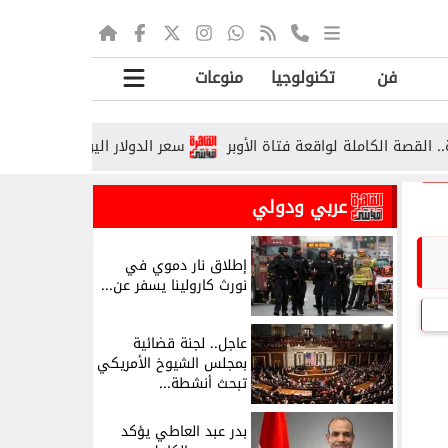
فن
تكنولوجيا
منوعات
لكاملة لواقعة فتاة الأوبر
سعر الدولار اليوم في البنك الأهلي وبنك
عربي ودولي
إطلاق نار دموي في
نورث كارولينا يسفر عن...
عاجل.. لجنة قضائية
بمجلس الشيوخ الأمريكي
تبحث أنشطة...
بدر عبد العاطي يؤكد