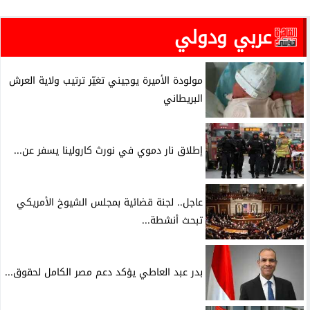
عربي ودولي
مولودة الأميرة يوجيني تغيّر ترتيب ولاية العرش
البريطاني
إطلاق نار دموي في نورث كارولينا يسفر عن...
عاجل.. لجنة قضائية بمجلس الشيوخ الأمريكي
تبحث أنشطة...
بدر عبد العاطي يؤكد دعم مصر الكامل لحقوق...