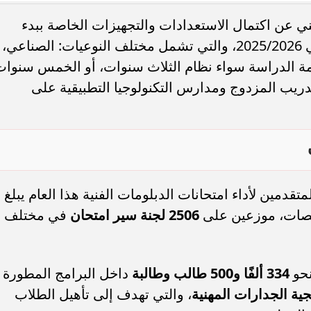
لفني عن اكتمال الاستعدادات والتجهيزات الخاصة ببدء
للعام الدراسي 2025/2026، والتي تشمل مختلف النوعيات: الصناعي،
ظمة الدراسة سواء نظام الثلاث سنوات، أو الخمس سنوات
لتدريب المزدوج ومدارس التكنولوجيا التطبيقية على
رسوب 3 مواد في الثانوية العامة 2026.. هل
منحة القطع 2026.. شروط صرف مع
ب دخول الدور...
كامل للابن أو الأخ
دمين لأداء امتحانات الدبلومات الفنية هذا العام يبلغ
صات، موزعين على
2506 لجنة سير امتحان
في مختلف
نحو
334 ألفًا و500 طالب وطالبة
داخل البرامج المطورة
ية الجدارات المهنية
، والتي تهدف إلى تأهيل الطلاب