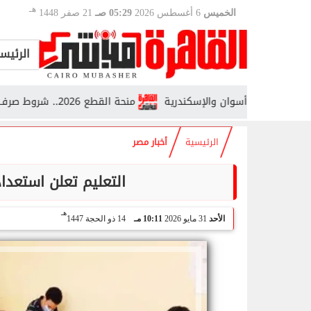
هـ
الخميس
6 أغسطس 2026
05:29 صـ
21 صفر 1448
الرئيس
هرة وأسوان والإسكندرية
منحة القطع 2026.. شروط صرف معاش عام كامل للابن أو الأخ
الرئيسية
أخبار مصر
التعليم تعلن استعدادات
هـ
الأحد
31 مايو 2026
10:11 مـ
14 ذو الحجة 1447