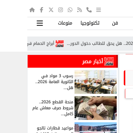
فن
تكنولوجيا
منوعات
أبراج الحمام في قرية صوص بقنا.. تراث 
أخبار مصر
رسوب 3 مواد في
الثانوية العامة 2026..
هل...
منحة القطع 2026..
شروط صرف معاش عام
كامل...
مواعيد قطارات تالجو