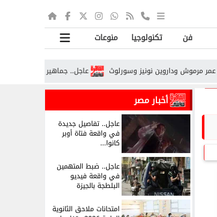
فن
تكنولوجيا
منوعات
ش وداروين نونيز وسورلوث
عاجل.. جماهير طرابزون سبور تحتفل بمحم
أخبار مصر
عاجل.. تفاصيل جديدة
في واقعة فتاة أوبر
كانوا...
عاجل.. ضبط المتهمين
في واقعة فيديو
البلطجة بالجيزة
امتحانات ملاحق الثانوية