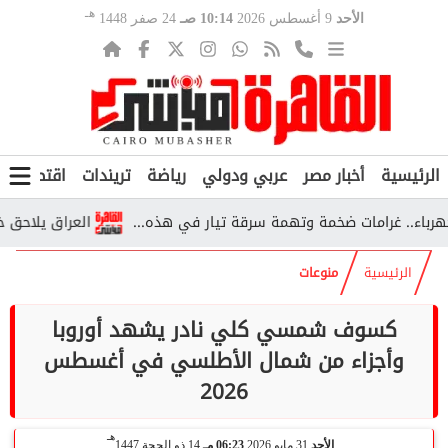
هـ
الأحد
9 أغسطس 2026
10:14 صـ
24 صفر 1448
الرئيسية
أخبار مصر
عربي ودولي
رياضة
تريندات
اقتصاد
ف
.. غرامات ضخمة وتهمة سرقة تيار في هذه...
العراق يلاحق خلايا م
الرئيسية
منوعات
كسوف شمسي كلي نادر يشهد أوروبا
وأجزاء من شمال الأطلسي في أغسطس
2026
هـ
الأحد
31 مايو 2026
06:23 مـ
14 ذو الحجة 1447