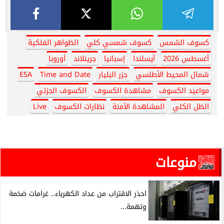
كسوف الشمس
كسوف شمسي كلي
الظواهر الفلكية
أغسطس 2026
آيسلندا
إسبانيا
جرينلاند
أوروبا
شمال المحيط الأطلسي
جزر البليار
Time and Date
ESA
مواعيد الكسوف
مشاهدة الكسوف
الكسوف الجزئي
الظل الكلي
المشاهدة الآمنة
نظارات الكسوف
Live
منوعات
احذر الاقتراب من عداد الكهرباء.. غرامات ضخمة
وتهمة...