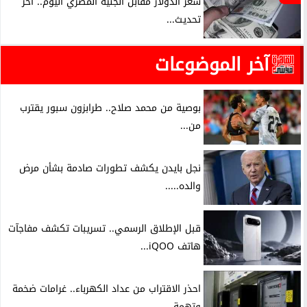
سعر الدولار مقابل الجنيه المصري اليوم.. آخر
تحديث...
آخر الموضوعات
بوصية من محمد صلاح.. طرابزون سبور يقترب
من...
نجل بايدن يكشف تطورات صادمة بشأن مرض
والده.....
قبل الإطلاق الرسمي.. تسريبات تكشف مفاجآت
هاتف iQOO...
احذر الاقتراب من عداد الكهرباء.. غرامات ضخمة
وتهمة...