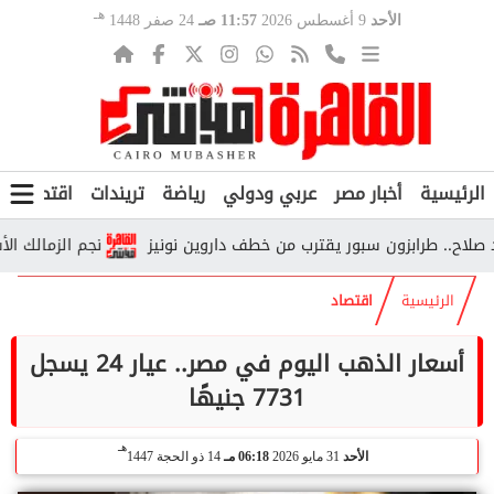
هـ
الأحد
9 أغسطس 2026
11:57 صـ
24 صفر 1448
الرئيسية
أخبار مصر
عربي ودولي
رياضة
تريندات
اقتصاد
ف
 طرابزون سبور يقترب من خطف داروين نونيز
نجم الزمالك الأسبق ين
الرئيسية
اقتصاد
أسعار الذهب اليوم في مصر.. عيار 24 يسجل
7731 جنيهًا
هـ
الأحد
31 مايو 2026
06:18 مـ
14 ذو الحجة 1447