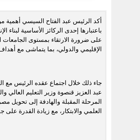
أكد الرئيس عبد الفتاح السيسي أهمية مو
باعتبارها إحدى الركائز الأساسية لبناء ا
رسميًا.. جدول امتحانات الشهادة الإعدادية
تحرك برلماني لإ
على ضرورة الارتقاء بمستوى الجامعات ال
الدور الثاني بالقاهرة 2026
المحدثة.. ماذا 
الإقليمي والدولي، بما يتماشى مع أهداف ا
جاء ذلك خلال اجتماع عقده الرئيس مع ا
عبد العزيز قنصوة وزير التعليم العالي 
المرحلة المقبلة والهادفة إلى تحويل مص
العلمي والابتكار، مع زيادة القدرة على 