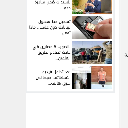
للسيدات ضمن مبادرة
دعم...
تسجيل خط محمول
ببياناتك دون علمك.. ماذا
تفعل...
بالصور.. 5 مصابين في
حادث تصادم بطريق
ة
العلمين...
بعد تداول فيديو
الاستغاثة.. ضبط لص
سرق هاتف...