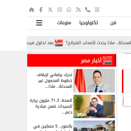
فن
تكنولوجيا
منوعات
اذا يحدث لأصحاب الشرائح؟
بعد تداول فيديو الاستغاثة.. ضبط لص
أخبار مصر
تحرك برلماني لإيقاف
خطوط المحمول غير
المحدثة.. ماذا...
الصحة: 71.3 مليون زيارة
للسيدات ضمن مبادرة
دعم...
بالصور.. 5 مصابين في