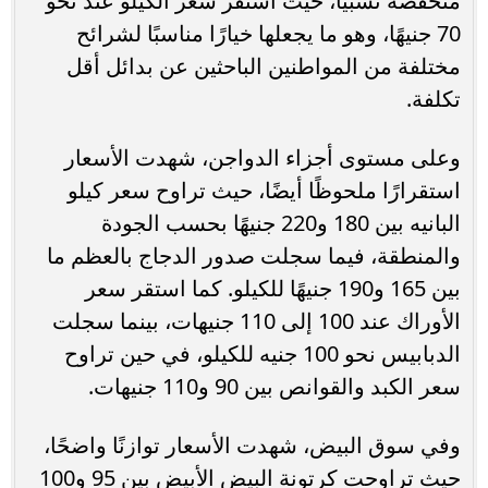
منخفضة نسبيًا، حيث استقر سعر الكيلو عند نحو
70 جنيهًا، وهو ما يجعلها خيارًا مناسبًا لشرائح
مختلفة من المواطنين الباحثين عن بدائل أقل
تكلفة.
وعلى مستوى أجزاء الدواجن، شهدت الأسعار
استقرارًا ملحوظًا أيضًا، حيث تراوح سعر كيلو
البانيه بين 180 و220 جنيهًا بحسب الجودة
والمنطقة، فيما سجلت صدور الدجاج بالعظم ما
بين 165 و190 جنيهًا للكيلو. كما استقر سعر
الأوراك عند 100 إلى 110 جنيهات، بينما سجلت
الدبابيس نحو 100 جنيه للكيلو، في حين تراوح
سعر الكبد والقوانص بين 90 و110 جنيهات.
وفي سوق البيض، شهدت الأسعار توازنًا واضحًا،
حيث تراوحت كرتونة البيض الأبيض بين 95 و100