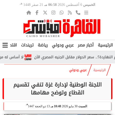
هـ
الخميس
6 أغسطس 2026
06:58 مـ
21 صفر 1448
الرئيسية
أخبار مصر
عربي ودولي
رياضة
تريندات
اقتصاد
ف
اردة؟.. سعر الدولار مقابل الجنيه المصري الآن
لا أساس له من الصحة.
الرئيسية
عربي ودولي
اللجنة الوطنية لإدارة غزة تنفي تقسيم
القطاع وتوضح مهامها
هـ
السبت
30 مايو 2026
10:48 مـ
13 ذو الحجة 1447