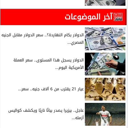
آخر الموضوعات
الدولار بكام النهاردة؟.. سعر الدولار مقابل الجنيه
المصري...
الدولار يسجل هذا المستوى.. سعر العملة
الأمريكية اليوم...
عيار 21 يقترب من 6 آلاف جنيه.. سعر...
عاجل.. بيزيرا يصدر بيانًا ناريًا ويكشف كواليس
أزمته...