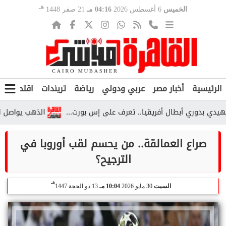
هـ
الخميس
6 أغسطس 2026
04:16 مـ
21 صفر 1448
الرئيسية
أخبار مصر
عربي ودولي
رياضة
تريندات
اقتصاد
ف
دوري أبطال أفريقيا.. تعرف على إس بورت...
الذهب يواصل الارتفاع.. عيار 24 يسجل 6825 جنيهً
صراع العمالقة.. من يحسم لقب أوروبا في
الترجيح؟
هـ
السبت
30 مايو 2026
10:04 مـ
13 ذو الحجة 1447