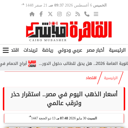
هـ
الخميس
6 أغسطس 2026
09:37 صـ
21 صفر 1448
الرئيسية
أخبار مصر
عربي ودولي
رياضة
تريندات
اقتصاد
ف
أبراج الحمام في قرية 
الرئيسية
اقتصاد
أسعار الذهب اليوم في مصر.. استقرار حذر
وترقب عالمي
هـ
السبت
30 مايو 2026
07:48 مـ
13 ذو الحجة 1447