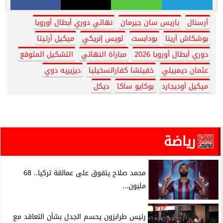
أرسنال
باريس سان جيرمان
نهائي دوري أبطال أوروبا
بوشكاش أرينا
بودابست
لويس إنريكي
ميكيل أرتيتا
دوري أبطال أوروبا 2026
مباراة النهائي
التشكيل المتوقع
عثمان ديمبيلي
خفيتشا كفاراتسخيليا
ديزيريه دوي
ميكيل أوديجارد
بوكايو ساكا
ديكل
رياضة
محمد صلاح يتفوق على عمالقة تركيا.. 68
مليون...
رئيس طرابزون يحسم الجدل بشأن التعاقد مع