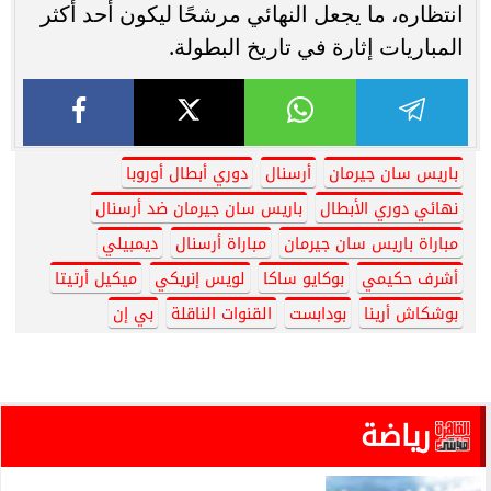
انتظاره، ما يجعل النهائي مرشحًا ليكون أحد أكثر
المباريات إثارة في تاريخ البطولة.
باريس سان جيرمان
أرسنال
دوري أبطال أوروبا
نهائي دوري الأبطال
باريس سان جيرمان ضد أرسنال
مباراة باريس سان جيرمان
مباراة أرسنال
ديمبيلي
أشرف حكيمي
بوكايو ساكا
لويس إنريكي
ميكيل أرتيتا
بوشكاش أرينا
بودابست
القنوات الناقلة
بي إن
رياضة