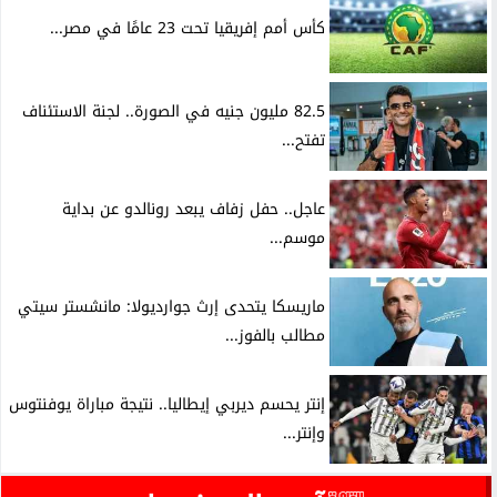
كأس أمم إفريقيا تحت 23 عامًا في مصر...
82.5 مليون جنيه في الصورة.. لجنة الاستئناف
تفتح...
عاجل.. حفل زفاف يبعد رونالدو عن بداية
موسم...
ماريسكا يتحدى إرث جوارديولا: مانشستر سيتي
مطالب بالفوز...
إنتر يحسم ديربي إيطاليا.. نتيجة مباراة يوفنتوس
وإنتر...