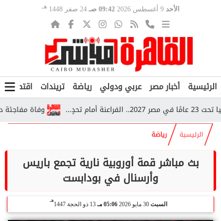
هـ
الأحد
9 أغسطس 2026
09:42 صـ
24 صفر 1448
الرئيسية
أخبار مصر
عربي ودولي
رياضة
تريندات
اقتصاد
ف
وفاة مفاجئة داخل قطار بأسيوط.. 5 أطفال سودانيين
الرئيسية
رياضة
بث مباشر قمة أوروبية نارية تجمع باريس
وأرسنال في بودابست
هـ
السبت
30 مايو 2026
05:06 مـ
13 ذو الحجة 1447