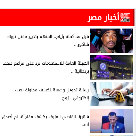
أخبار مصر
قبل محاكمته بأيام.. المتهم بتدبير مقتل توباك
شاكور...
الهيئة العامة للاستعلامات ترد على مزاعم صحف
بريطانية...
رسالة تحويل وهمية تكشف محاولة نصب
إلكتروني.. زوج...
شقيق القاضي المزيف يكشف مفاجأة: لم أصدق
أنه...