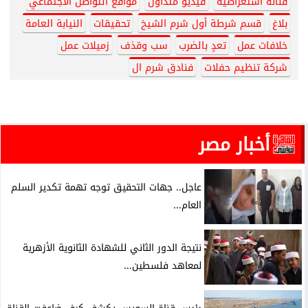
فنانة استعراضية
فيديو متداول
مواقع التواصل الاجتماعي
بلاغ
قسم شرطة أول شرم الشيخ
تحقيقات
النيابة العامة
خلافات عمل
تعدٍ بالضرب
سب وقذف
زميلات عمل
شركة تنظيم حفلات
فنادق شرم ال
أخبار مصر
عاجل.. جهات التحقيق توجه تهمة تكدير السلم
العام...
نتيجة الدور الثاني للشهادة الثانوية الأزهرية
لمعاهد فلسطين...