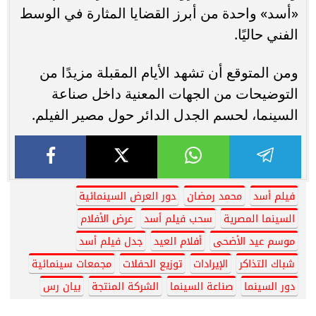
«أسد» واحدة من أبرز القضايا المثارة في الوسط
الفني حاليًا.
ومن المتوقع أن تشهد الأيام المقبلة مزيدًا من
التوضيحات من الجهات المعنية داخل صناعة
السينما، لحسم الجدل الدائر حول مصير الفيلم.
فيلم أسد
محمد رمضان
دور العرض السينمائية
السينما المصرية
سحب فيلم أسد
عرض الأفلام
موسم عيد الأضحى
أفلام العيد
جدل فيلم أسد
شباك التذاكر
الإيرادات
توزيع الحفلات
مجمعات سينمائية
دور السينما
صناعة السينما
الشركة المنتجة
بيان رس