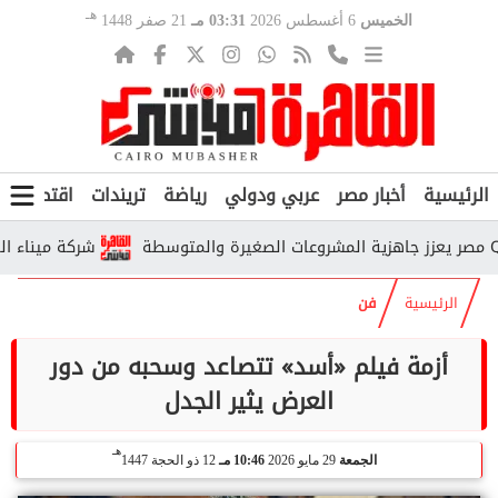
هـ
الخميس
6 أغسطس 2026
03:31 مـ
21 صفر 1448
الرئيسية
أخبار مصر
عربي ودولي
رياضة
تريندات
اقتصاد
ف
شركة ميناء القاهرة ا
الرئيسية
فن
أزمة فيلم «أسد» تتصاعد وسحبه من دور
العرض يثير الجدل
هـ
الجمعة
29 مايو 2026
10:46 مـ
12 ذو الحجة 1447