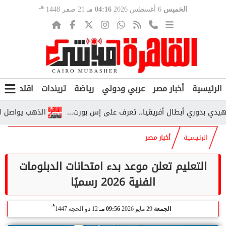
هـ
الخميس
6 أغسطس 2026
04:16 مـ
21 صفر 1448
الرئيسية
أخبار مصر
عربي ودولي
رياضة
تريندات
اقتصاد
ف
وري أبطال أفريقيا.. تعرف على إس بورت...
الذهب يواصل الارتفاع.. عيار 24 يسجل 6825 جنيهًا و
الرئيسية
أخبار مصر
التعليم تعلن موعد بدء امتحانات الدبلومات
الفنية 2026 رسميًا
هـ
الجمعة
29 مايو 2026
09:56 مـ
12 ذو الحجة 1447