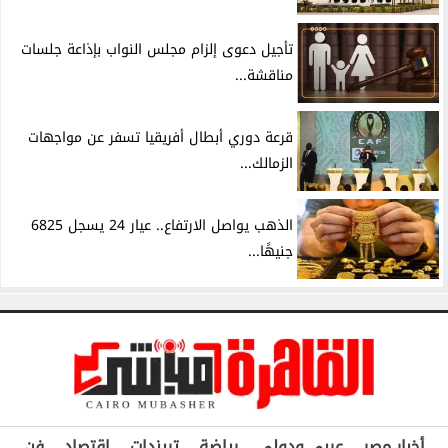
تأجيل دعوى إلزام مجلس النواب بإذاعة جلسات
مناقشة...
قرعة دوري أبطال أفريقيا تسفر عن مواجهات
الزمالك...
الذهب يواصل الارتفاع.. عيار 24 يسجل 6825
جنيهًا...
أخبار مصر
عربي ودولي
رياضة
تريندات
اقتصاد
فن