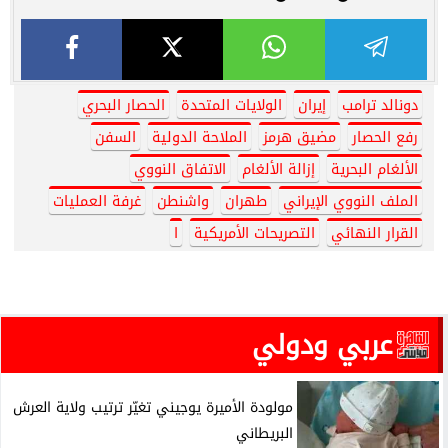
دونالد ترامب
إيران
الولايات المتحدة
الحصار البحري
رفع الحصار
مضيق هرمز
الملاحة الدولية
السفن
الألغام البحرية
إزالة الألغام
الاتفاق النووي
الملف النووي الإيراني
طهران
واشنطن
غرفة العمليات
القرار النهائي
التصريحات الأمريكية
ا
عربي ودولي
مولودة الأميرة يوجيني تغيّر ترتيب ولاية العرش
البريطاني