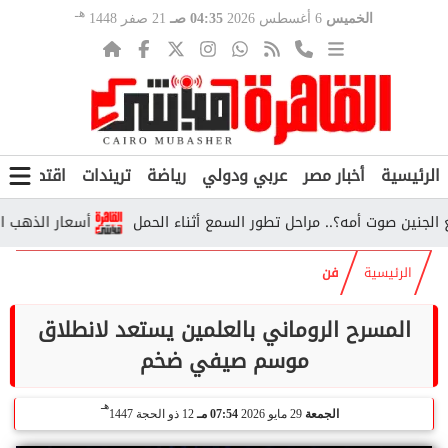
هـ
الخميس
6 أغسطس 2026
04:35 صـ
21 صفر 1448
الرئيسية
أخبار مصر
عربي ودولي
رياضة
تريندات
اقتصاد
ف
صوت أمه؟.. مراحل تطور السمع أثناء الحمل
أسعار الذهب اليوم لح
الرئيسية
فن
المسرح الروماني بالعلمين يستعد لانطلاق
موسم صيفي ضخم
هـ
الجمعة
29 مايو 2026
07:54 مـ
12 ذو الحجة 1447