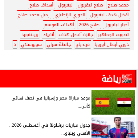
محمد صلاح
صلاح ليفربول
ليفربول
أهداف صلاح
أفضل هدف ليفربول
الدوري الإنجليزي
رحيل محمد صلاح
أخبار ليفربول
صلاح 2026
أهداف الموسم
تصويت الجماهير
جائزة أفضل هدف
أنفيلد
برينتفورد
دوري أبطال أوروبا
قره باج
جالطة سراي
سوبوسلاي
د
رياضة
موعد مباراة مصر وإسبانيا في نصف نهائي
كأس...
جدول مباريات برشلونة في أغسطس 2026..
الأهلي وبلباو...